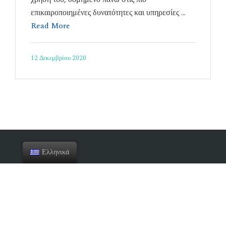
επικαιροποιημένες δυνατότητες και υπηρεσίες …
Read More
12 Δεκεμβρίου 2020
Ελληνικά
Τελευταία νέα
Συμμετοχή στο 11ο FORUM ΚΤΗΝΙΑΤΡΙΚΗΣ ΖΩΩΝ
ΣΥΝΤΡΟΦΙΑΣ by HCAVS.gr
15 Μαΐου 2022