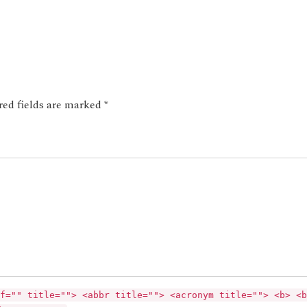
ed fields are marked *
f="" title=""> <abbr title=""> <acronym title=""> <b> <b